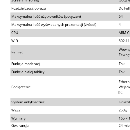
Screen mirroring
Google 
Rozdzielczość obrazu
Do Ful
Maksymalna ilość użytkowników (połączeń)
64
Maksymalna ilość wyświetlanych prezentacji (źródeł)
4
CPU
ARM Co
WiFi
802.11a
Wewnęt
Pamięć
Zewnętr
Funkcja moderacji
Tak
Funkcja białej tablicy
Tak
Etherne
Podłączenie
Wejście
DC
System antykradzież
Gniazd
Waga
250g
Wymiary
165 × 
Gwarancja
24 mie