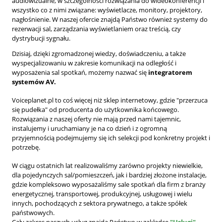
audiowizualne, w szczególności rozwiązania do wideokonferencji i
wszystko co z nimi związane: wyświetlacze, monitory, projektory,
nagłośnienie. W naszej ofercie znajdą Państwo również systemy do
rezerwacji sal, zarządzania wyświetlaniem oraz treścią, czy
dystrybucji sygnału.
Dzisiaj, dzięki zgromadzonej wiedzy, doświadczeniu, a także
wyspecjalizowaniu w zakresie komunikacji na odległość i
wyposażenia sal spotkań, możemy nazwać się
integratorem
systemów AV.
Voiceplanet.pl to coś więcej niż sklep internetowy, gdzie "przerzuca
się pudełka" od producenta do użytkownika końcowego.
Rozwiązania z naszej oferty nie mają przed nami tajemnic,
instalujemy i uruchamiany je na co dzień i z ogromną
przyjemnością podejmujemy się ich selekcji pod konkretny projekt i
potrzebę.
W ciągu ostatnich lat realizowaliśmy zarówno projekty niewielkie,
dla pojedynczych sal/pomieszczeń, jak i bardziej złożone instalacje,
gdzie kompleksowo wyposażaliśmy sale spotkań dla firm z branży
energetycznej, transportowej, produkcyjnej, usługowej i wielu
innych, pochodzących z sektora prywatnego, a także spółek
państwowych.
Cały zakres naszych usług znajdą Państwo w zakładce
"Usługi"
.