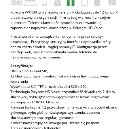
Polycom VVX400 to biznesowy telefon IP obsługujący do 12 kont SIP,
przeznaczony dla organizacji i firm każdej wielkości i z każdym
budżetem. Telefon ułatwia efektywne komunikowanie się
zapewniając najwyższą jakość dźwięku Polycom HD Voice.
Proste wdrożenie, zarządzanie i utrzymanie przez cały cykl
eksploatacji. Przejrzysty i intuicyjny interfejs użytkownika, który
obniża koszty szkoleń i ciągłej pomocy IT. Konfiguracja przez
interfejs web, uproszczone aktualizowanie telefonu do
najnowszego oprogramowania.
Specyfikacja:
Obsługa do 12 kont SIP,
12 klawiszy programowalnych jako klawisze linii lub szybkiego
wybierania
Wyświetlacz 3.5" TFT o rozdzielczości 320 x 240
Technologia Polycom HD Voice, częstotliwość dźwięku do 7 kHz w
słuchawce, trybie głośnomówiącym oraz zestawie nagłownym
Podwójny port 10/100 Ethernet
Klawisze funkcyjne: 12 przycisków numerycznych, przyciski ekranu
głównego, trybu głośnomówiącego, wyciszenia, zestawu
słuchawkowego oraz regulacji głośności
Klawisz nawigacyjny do łatwego poruszenia się po menu
Tryb głośnomówiący full-duplex