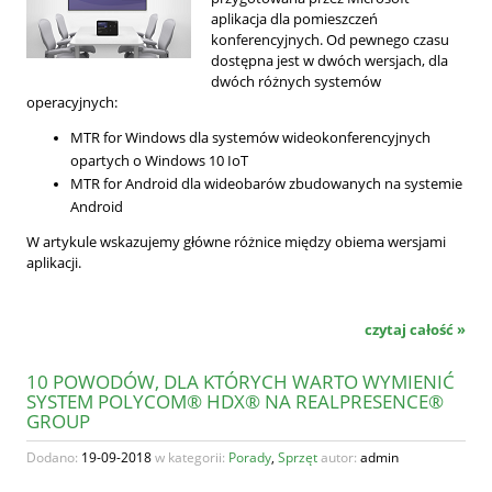
aplikacja dla pomieszczeń
konferencyjnych. Od pewnego czasu
dostępna jest w dwóch wersjach, dla
dwóch różnych systemów
operacyjnych:
MTR for Windows dla systemów wideokonferencyjnych
opartych o Windows 10 IoT
MTR for Android dla wideobarów zbudowanych na systemie
Android
W artykule wskazujemy główne różnice między obiema wersjami
aplikacji.
czytaj całość »
10 POWODÓW, DLA KTÓRYCH WARTO WYMIENIĆ
SYSTEM POLYCOM® HDX® NA REALPRESENCE®
GROUP
Dodano:
19-09-2018
w kategorii:
Porady
,
Sprzęt
autor:
admin