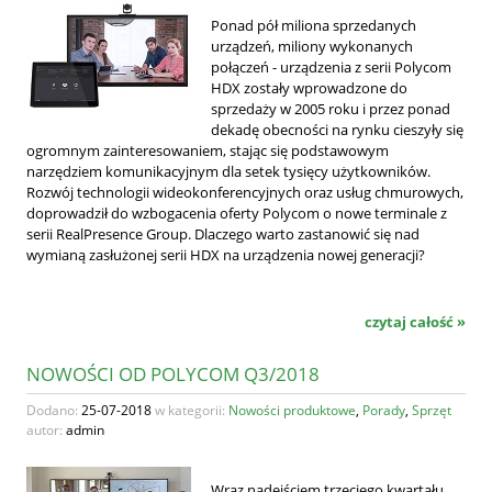
Ponad pół miliona sprzedanych
urządzeń, miliony wykonanych
połączeń - urządzenia z serii Polycom
HDX zostały wprowadzone do
sprzedaży w 2005 roku i przez ponad
dekadę obecności na rynku cieszyły się
ogromnym zainteresowaniem, stając się podstawowym
narzędziem komunikacyjnym dla setek tysięcy użytkowników.
Rozwój technologii wideokonferencyjnych oraz usług chmurowych,
doprowadził do wzbogacenia oferty Polycom o nowe terminale z
serii RealPresence Group. Dlaczego warto zastanowić się nad
wymianą zasłużonej serii HDX na urządzenia nowej generacji?
czytaj całość »
NOWOŚCI OD POLYCOM Q3/2018
Dodano:
25-07-2018
w kategorii:
Nowości produktowe
,
Porady
,
Sprzęt
autor:
admin
Wraz nadejściem trzeciego kwartału